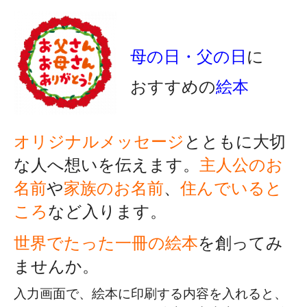
母の日・父の日
に
おすすめの
絵本
オリジナルメッセージ
とともに大切
な人へ想いを伝えます。
主人公のお
名前
や
家族のお名前
、
住んでいると
ころ
など入ります。
世界でたった一冊の絵本
を創ってみ
ませんか。
入力画面で、絵本に印刷する内容を入れると、